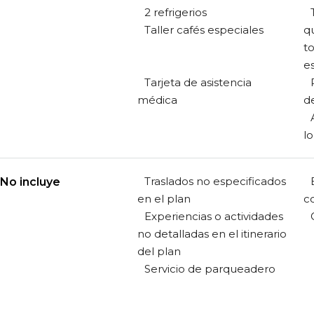
2 refrigerios
Taller cafés especiales
q
t
e
Tarjeta de asistencia
médica
d
lo
Traslados no especificados
No incluye
en el plan
c
Experiencias o actividades
no detalladas en el itinerario
del plan
Servicio de parqueadero