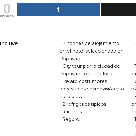
0
SHARES
2 noches de alojamiento
Incluye
en el hotel seleccionado en
Popayán
City tour por la ciudad de
Popayán con guía local
p
Relato costumbres
P
ancestrales cosmovisión y la
v
naturaleza
2 refrigerios típicos
ar
caucanos
m
Seguro
m