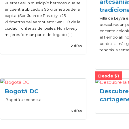
artesanía
Puerres es un municipio hermoso que se
tradicion
encuentra ubicado a 95 kilómetros de la
capital (San Juan de Pasto) y a 25
Villa de Leyva e
kilómetros del aeropuerto San Luis de la
descubras un p
ciudad fronteriza de Ipiales. Hombres y
encanto colonia
mujeres forman parte del legado […]
el tiempo allí n
central la más 
2 días
tendrás la sensa
Desde $1
Bogotá DC
Descubre 
cartagen
¡Bogotá te conecta!
3 días