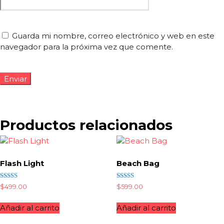
Guarda mi nombre, correo electrónico y web en este
navegador para la próxima vez que comente.
Productos relacionados
Flash Light
Beach Bag
Valorado
Valorado
$
499.00
$
599.00
con
con
4.00
4.50
de 5
de 5
Añadir al carrito
Añadir al carrito