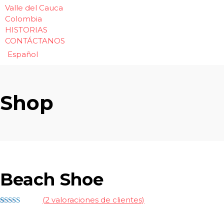
Valle del Cauca
Colombia
HISTORIAS
CONTÁCTANOS
Español
Shop
Beach Shoe
(
2
valoraciones de clientes)
Valorado
2
con
4.50