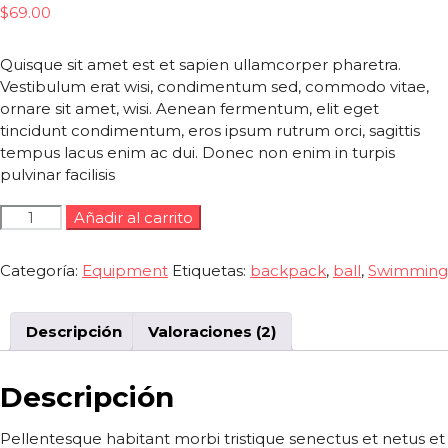
de 5 en
$
69.00
base a
valoraciones
de clientes
Quisque sit amet est et sapien ullamcorper pharetra.
Vestibulum erat wisi, condimentum sed, commodo vitae,
ornare sit amet, wisi. Aenean fermentum, elit eget
tincidunt condimentum, eros ipsum rutrum orci, sagittis
tempus lacus enim ac dui. Donec non enim in turpis
pulvinar facilisis
Añadir al carrito
Categoría:
Equipment
Etiquetas:
backpack
,
ball
,
Swimming
Descripción
Valoraciones (2)
Descripción
Pellentesque habitant morbi tristique senectus et netus et