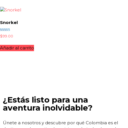
Snorkel
Valorado
$
99.00
con
4.50
de 5
Añadir al carrito
¿Estás listo para una
aventura inolvidable?
Únete a nosotros y descubre por qué Colombia es el