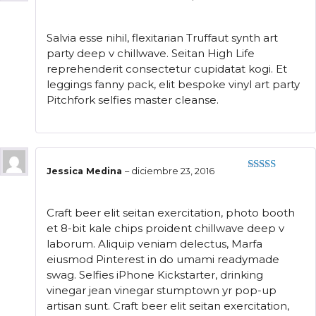
Valorado
con
5
de 5
Salvia esse nihil, flexitarian Truffaut synth art
party deep v chillwave. Seitan High Life
reprehenderit consectetur cupidatat kogi. Et
leggings fanny pack, elit bespoke vinyl art party
Pitchfork selfies master cleanse.
Jessica Medina
–
diciembre 23, 2016
Valorado
con
4
de
5
Craft beer elit seitan exercitation, photo booth
et 8-bit kale chips proident chillwave deep v
laborum. Aliquip veniam delectus, Marfa
eiusmod Pinterest in do umami readymade
swag. Selfies iPhone Kickstarter, drinking
vinegar jean vinegar stumptown yr pop-up
artisan sunt. Craft beer elit seitan exercitation,