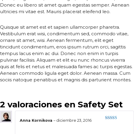
Donec eu libero sit amet quam egestas semper. Aenean
ultricies mi vitae est. Mauris placerat eleifend leo.
Quisque sit amet est et sapien ullamcorper pharetra.
Vestibulum erat wisi, condimentum sed, commodo vitae,
ornare sit amet, wisi. Aenean fermentum, elit eget
tincidunt condimentum, eros ipsum rutrum orci, sagittis
tempus lacus enim ac dui. Donec non enim in turpis
pulvinar facilisis. Aliquam et elit eu nunc rhoncus viverra
quis at felis et netus et malesuada fames ac turpis egestas.
Aenean commodo ligula eget dolor. Aenean massa. Cum
sociis natoque penatibus et magnis dis parturient montes.
2 valoraciones en
Safety Set
Anna Kornikova
–
diciembre 23, 2016
Valorado
con
4
de
5