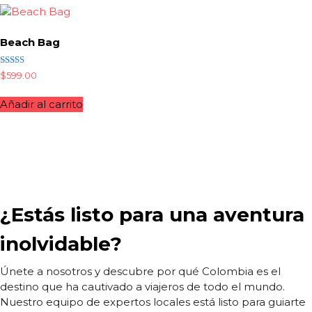
Beach Bag
Valorado
$
599.00
con
4.50
de 5
Añadir al carrito
¿Estás listo para una aventura
inolvidable?
Únete a nosotros y descubre por qué Colombia es el
destino que ha cautivado a viajeros de todo el mundo.
Nuestro equipo de expertos locales está listo para guiarte