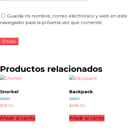
Guarda mi nombre, correo electrónico y web en este
navegador para la próxima vez que comente.
Productos relacionados
Snorkel
Backpack
Valorado
Valorado
$
99.00
$
499.00
con
con
4.50
3.50
de 5
de 5
Añadir al carrito
Añadir al carrito