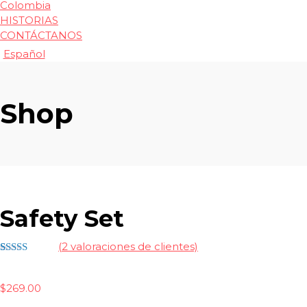
Colombia
HISTORIAS
CONTÁCTANOS
Español
Shop
Safety Set
(
2
valoraciones de clientes)
Valorado
2
con
4.50
de 5 en
$
269.00
base a
valoraciones