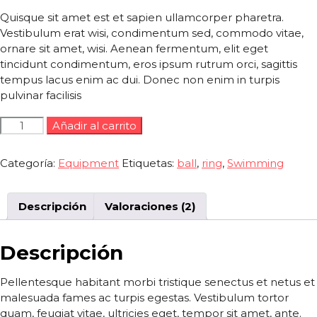
de clientes
Quisque sit amet est et sapien ullamcorper pharetra.
Vestibulum erat wisi, condimentum sed, commodo vitae,
ornare sit amet, wisi. Aenean fermentum, elit eget
tincidunt condimentum, eros ipsum rutrum orci, sagittis
tempus lacus enim ac dui. Donec non enim in turpis
pulvinar facilisis
Safety
Añadir al carrito
Set
cantidad
Categoría:
Equipment
Etiquetas:
ball
,
ring
,
Swimming
Descripción
Valoraciones (2)
Descripción
Pellentesque habitant morbi tristique senectus et netus et
malesuada fames ac turpis egestas. Vestibulum tortor
quam, feugiat vitae, ultricies eget, tempor sit amet, ante.