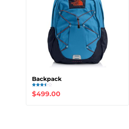
Backpack
Valorad
$
499.00
o con
3.50
de 5