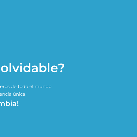
nolvidable?
jeros de todo el mundo.
encia única.
mbia!