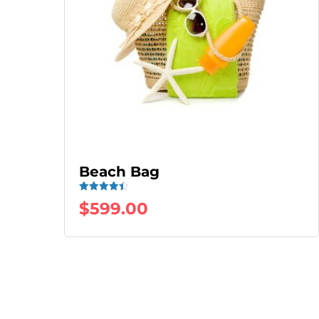
Beach Bag
Valorado
$
599.00
con
4.50
de 5