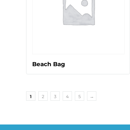
LEER MÁS
Beach Bag
1
2
3
4
5
→