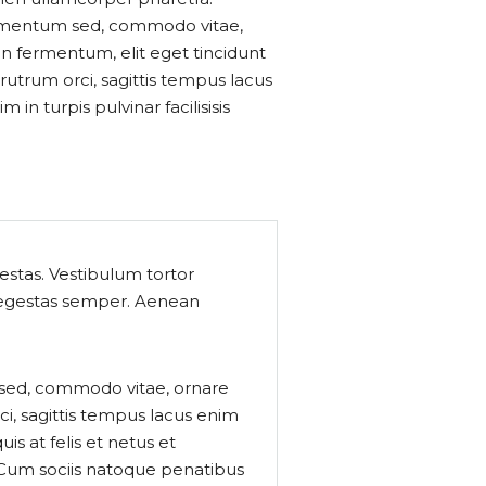
dimentum sed, commodo vitae,
an fermentum, elit eget tincidunt
trum orci, sagittis tempus lacus
in turpis pulvinar facilisisis
estas. Vestibulum tortor
m egestas semper. Aenean
 sed, commodo vitae, ornare
i, sagittis tempus lacus enim
is at felis et netus et
Cum sociis natoque penatibus