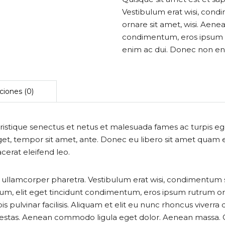
Vestibulum erat wisi, con
ornare sit amet, wisi. Aene
condimentum, eros ipsum ru
enim ac dui. Donec non enim 
ristique senectus et netus et malesuada fames ac turpis eg
s eget, tempor sit amet, ante. Donec eu libero sit amet qua
acerat eleifend leo.
n ullamcorper pharetra. Vestibulum erat wisi, condimentum
tum, elit eget tincidunt condimentum, eros ipsum rutrum orc
 pulvinar facilisis. Aliquam et elit eu nunc rhoncus viverra qu
estas. Aenean commodo ligula eget dolor. Aenean massa. 